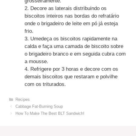
grosseiramente.
2. Decore as laterais distribuindo os
biscoitos inteiros nas bordas do refratário
onde o brigadeiro de leite em pó já esteja
frio.
3. Umedeça os biscoitos rapidamente na
calda e faça uma camada de biscoito sobre
o brigadeiro branco e em seguida cubra com
a mousse.
4. Refrigere por 3 horas e decore com os
demais biscoitos que restaram e polvilhe
com os triturados.
Categories
Recipes
Cabbage Fat-Burning Soup
How To Make The Best BLT Sandwich!